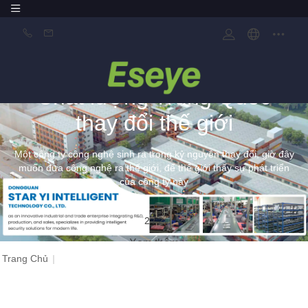
Chất lượng Trung Quốc
thay đổi thế giới
Một công ty công nghệ sinh ra trong kỷ nguyên thay đổi, giờ đây
muốn đưa công nghệ ra thế giới, để thế giới thấy sự phát triển
của công ty này
2
/
2
Xem thêm
Trang Chủ
|