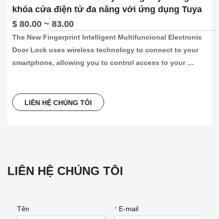
khóa cửa điện tử đa năng với ứng dụng Tuya
$ 80.00 ~ 83.00
The New Fingerprint Intelligent Multifuncional Electronic 
Door Lock uses wireless technology to connect to your 
smartphone, allowing you to control access to your 
property remotely. It also features a fingerprint scanner that 
allows you to unlock the door with just a touch, eliminating 
the need for keys or access codes. Excluding the 
LIÊN HỆ CHÚNG TÔI
fingerprint, it also supports app, password, key, remote 
controller and card to unlock your door.
LIÊN HỆ CHÚNG TÔI
Tên
*
E-mail