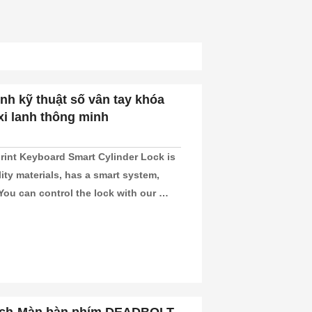
inh kỹ thuật số vân tay khóa
xi lanh thông minh
rint Keyboard Smart Cylinder Lock is 
ity materials, has a smart system, 
ou can control the lock with our 
nd unlock your door. This lock is 
e, or hotel room secure. It’s also a 
at are 60-110mm thick.