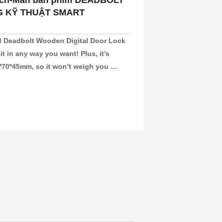
uch-Màn bàn phím DEADBOLT
G KỸ THUẬT SMART
 Deadbolt Wooden Digital Door Lock 
it in any way you want! Plus, it’s 
*70*45mm, so it won’t weigh you 
d with no handle, it’s sleek and 