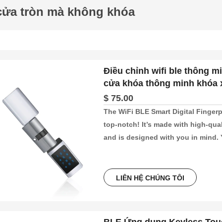
cửa tròn mà không khóa
Điều chỉnh wifi ble thông m
cửa khóa thông minh khóa 
$ 75.00
The WiFi BLE Smart Digital Fingerp
top-notch! It’s made with high-qual
and is designed with you in mind. Y
app, making it super easy to lock a
perfect for keeping your home, offic
breeze to install and fits doors th
LIÊN HỆ CHÚNG TÔI