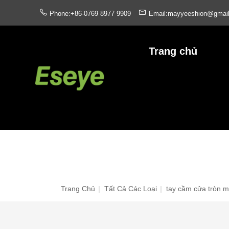
Phone:+86-0769 8977 9909
Email:mayyeeshion@gmai
Trang chủ
Trang Chủ
|
Tất Cả Các Loại
|
tay cầm cửa tròn 