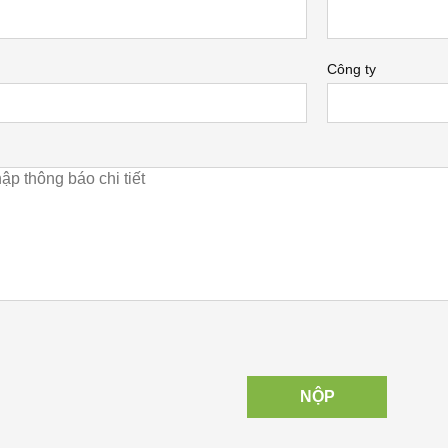
Công ty
NỘP