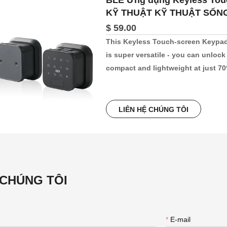
BLE Ứng dụng Keyless To
KỸ THUẬT KỸ THUẬT SỐN
$ 59.00
This Keyless Touch-screen Keypad
is super versatile - you can unlock 
compact and lightweight at just 70
down and is convenient to store. An
modern.
LIÊN HỆ CHÚNG TÔI
 CHÚNG TÔI
*
E-mail