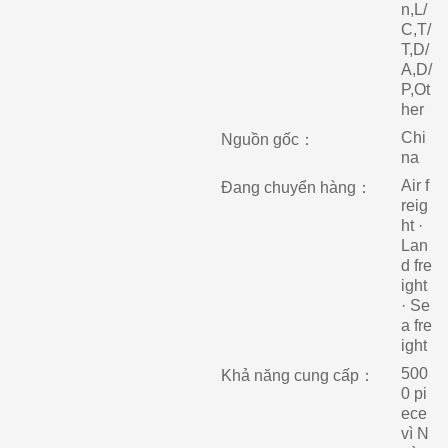
n,L/
C,T/
T,D/
A,D/
P,Ot
her
Chi
Nguồn gốc：
na
Air f
Đang chuyển hàng：
reig
ht ·
Lan
d fre
ight
· Se
a fre
ight
500
Khả năng cung cấp：
0 pi
ece
vì N