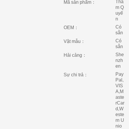
Thâ
Mã sản phẩm：
m Q
uyế
n
Có
OEM：
sẵn
Có
Vật mẫu：
sẵn
She
Hải cảng：
nzh
en
Pay
Sự chi trả：
Pal,
VIS
A,M
aste
rCar
d,W
este
rn U
nio