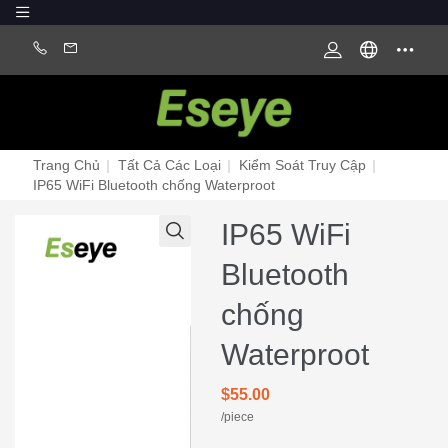
Trang Chủ
|
Tất Cả Các Loại
|
Kiểm Soát Truy Cập
|
IP65 WiFi Bluetooth chống Waterproot
IP65 WiFi
Bluetooth
chống
Waterproot
$55.00
/piece