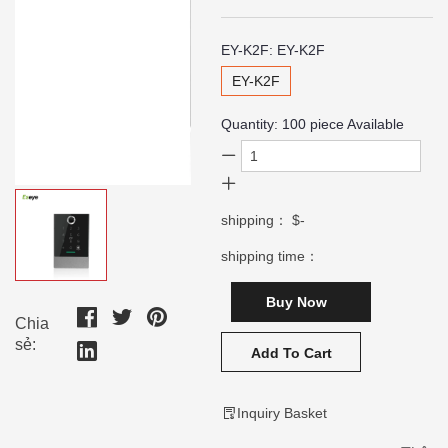
EY-K2F:
EY-K2F
EY-K2F
Quantity:
100
piece Available
shipping：
$-
shipping time：
Buy Now
Chia
sẻ:
Add To Cart
Inquiry Basket