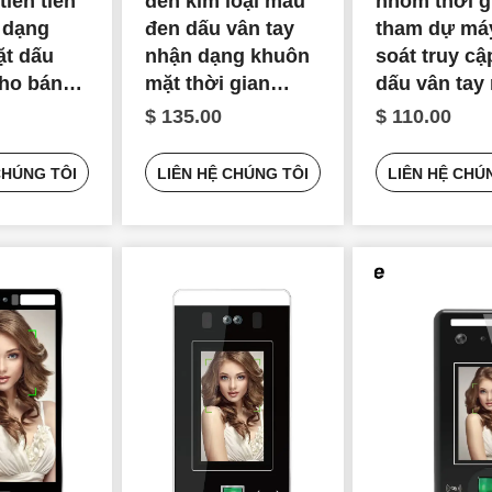
iên tiến
đen kim loại màu
nhôm thời g
 dạng
đen dấu vân tay
tham dự má
ặt dấu
nhận dạng khuôn
soát truy c
cho bán
mặt thời gian
dấu vân tay
tham dự máy bán
dạng khuôn
$ 135.00
$ 110.00
buôn
để bán
CHÚNG TÔI
LIÊN HỆ CHÚNG TÔI
LIÊN HỆ CHÚ