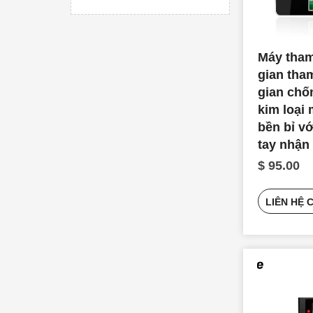
Máy tham
gian tha
gian chố
kim loại
bền bỉ v
tay nhận
khuôn mặ
$ 95.00
LIÊN HỆ 