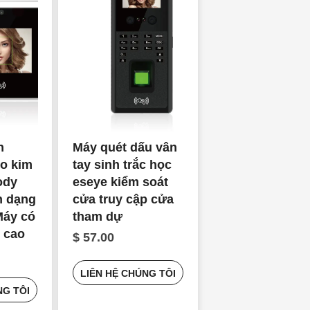
n
Máy quét dấu vân
o kim
tay sinh trắc học
ody
eseye kiểm soát
n dạng
cửa truy cập cửa
Máy có
tham dự
i cao
$ 57.00
LIÊN HỆ CHÚNG TÔI
NG TÔI