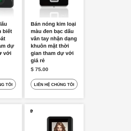
dấu
Bán nóng kim loại
 biết
màu đen bạc dấu
át
vân tay nhận dạng
ham dự
khuôn mặt thời
ự với
gian tham dự với
giá rẻ
$ 75.00
NG TÔI
LIÊN HỆ CHÚNG TÔI