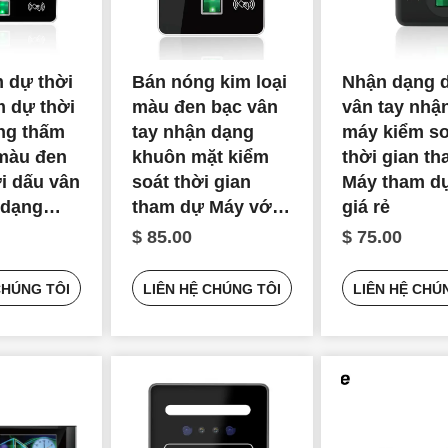
 dự thời
Bán nóng kim loại
Nhận dạng 
m dự thời
màu đen bạc vân
vân tay nhận
ng thấm
tay nhận dạng
máy kiểm so
 màu đen
khuôn mặt kiểm
thời gian t
ới dấu vân
soát thời gian
Máy tham d
 dạng
tham dự Máy với
giá rẻ
t để bán
giá rẻ
$ 85.00
$ 75.00
CHÚNG TÔI
LIÊN HỆ CHÚNG TÔI
LIÊN HỆ CHÚ