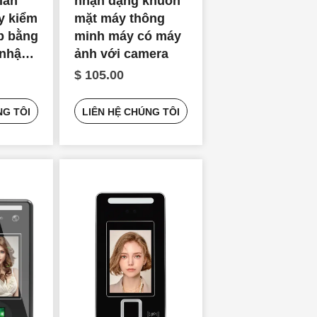
ian
nhận dạng khuôn
y kiểm
mặt máy thông
ập bằng
minh máy có máy
 nhận
ảnh với camera
 mặt
$ 105.00
NG TÔI
LIÊN HỆ CHÚNG TÔI