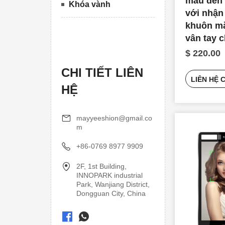
màu đen t
Khóa vành
với nhận
khuôn m
vân tay 
buôn
$ 220.00
CHI TIẾT LIÊN
LIÊN HỆ 
HỆ
mayyeeshion@gmail.co
m
+86-0769 8977 9909
2F, 1st Building,
INNOPARK industrial
Park, Wanjiang District,
Dongguan City, China