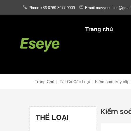
Phone:+86-0769 8977 9909
Email:mayyeeshion@gmai
Trang chủ
Trang Chủ
|
Tất Cả Các Loại
|
Kiểm soát truy cập
Kiểm soá
THỂ LOẠI