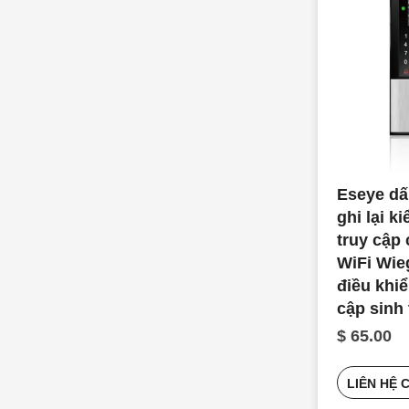
Eseye dấ
ghi lại k
truy cập
WiFi Wie
điều khiể
cập sinh 
$ 65.00
LIÊN HỆ 