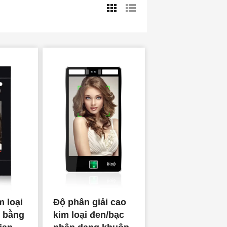
m loại
Độ phân giải cao
 bằng
kim loại đen/bạc