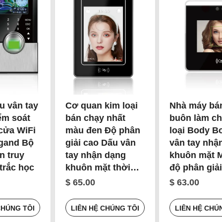
u vân tay
Cơ quan kim loại
Nhà máy bá
iểm soát
bán chạy nhất
buôn làm ch
 cửa WiFi
màu đen Độ phân
loại Body B
gand Bộ
giải cao Dấu vân
vân tay nhậ
n truy
tay nhận dạng
khuôn mặt 
trắc học
khuôn mặt thời
độ phân giả
gian tham dự Máy
$ 65.00
$ 63.00
kiểm soát truy cập
để bán
CHÚNG TÔI
LIÊN HỆ CHÚNG TÔI
LIÊN HỆ CHÚ