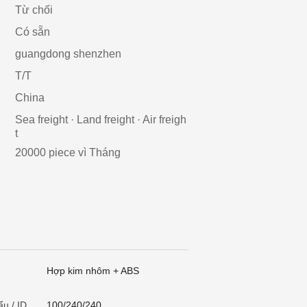
Từ chối
Có sẵn
guangdong shenzhen
T/T
China
Sea freight · Land freight · Air freigh
t
20000 piece vì Tháng
Hợp kim nhôm + ABS
ẩu / ID
100/240/240