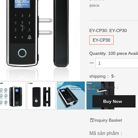
/piece
EY-CP30:
EY-CP30
EY-CP30
Quantity:
100
piece Avail
shipping：
$-
shipping time：
Buy Now
Inquiry Basket
Mã sản phẩm：