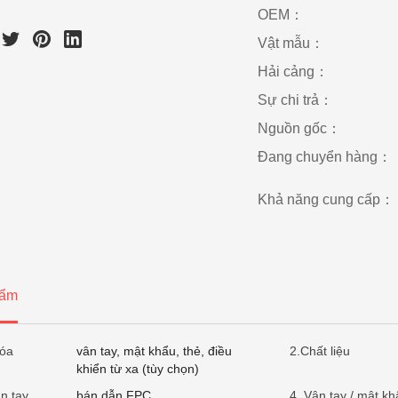
OEM：
Vật mẫu：
Hải cảng：
Sự chi trả：
Nguồn gốc：
Đang chuyển hàng：
Khả năng cung cấp：
hẩm
hóa
vân tay, mật khẩu, thẻ, điều
2.Chất liệu
khiển từ xa (tùy chọn)
n tay
bán dẫn FPC
4. Vân tay / mật kh