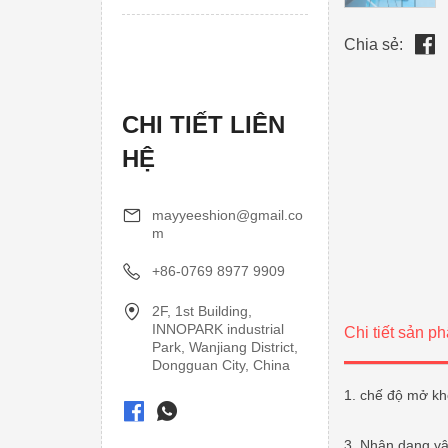
Chia sẻ:
CHI TIẾT LIÊN
HỆ
mayyeeshion@gmail.co
m
+86-0769 8977 9909
2F, 1st Building,
INNOPARK industrial
Chi tiết sản p
Park, Wanjiang District,
Dongguan City, China
1. chế độ mở k
3. Nhận dạng vâ