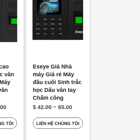
cao
Eseye Giá Nhà
ắc vân
máy Giá rẻ Máy
 Máy
đầu cuối Sinh trắc
vân
học Dấu vân tay
Chấm công
.00
$ 42.00 ~ 65.00
NG TÔI
LIÊN HỆ CHÚNG TÔI