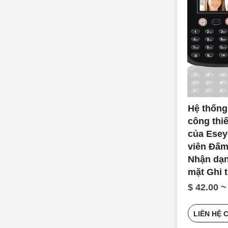
Hệ thốn
công thi
của Ese
viên Đấm
Nhận dạ
mặt Ghi 
$ 42.00 ~
LIÊN HỆ 