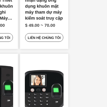
 Thiết
nhận dạng ứng
n khuôn
dụng khuôn mặt
ghi
máy tham dự máy
 Máy
kiểm soát truy cập
am dự
.00
$ 49.00 ~ 70.00
NG TÔI
LIÊN HỆ CHÚNG TÔI