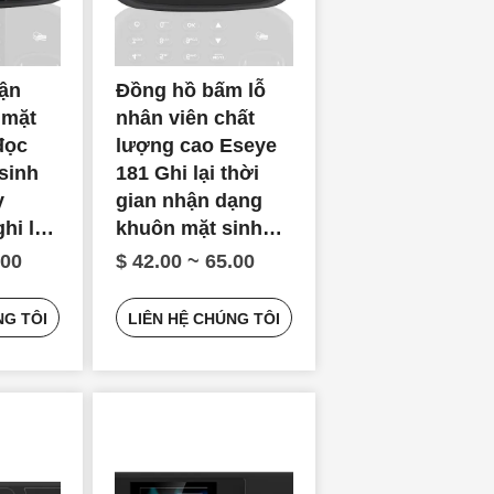
ận
Đồng hồ bấm lỗ
 mặt
nhân viên chất
đọc
lượng cao Eseye
 sinh
181 Ghi lại thời
y
gian nhận dạng
hi lại
khuôn mặt sinh
trắc học
.00
$ 42.00 ~ 65.00
NG TÔI
LIÊN HỆ CHÚNG TÔI