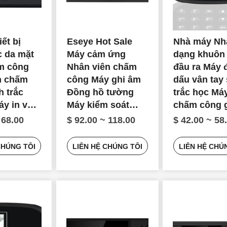
iết bị
Eseye Hot Sale
Nhà máy Nh
 da mặt
Máy cảm ứng
dạng khuôn
m công
Nhân viên chấm
đầu ra Máy 
n chấm
công Máy ghi âm
dấu vân tay
h trắc
Đồng hồ tường
trắc học Má
áy in vân
Máy kiểm soát
chấm công g
soát truy
truy cập
thời gian
 68.00
$ 92.00 ~ 118.00
$ 42.00 ~ 58
CHÚNG TÔI
LIÊN HỆ CHÚNG TÔI
LIÊN HỆ CHÚ