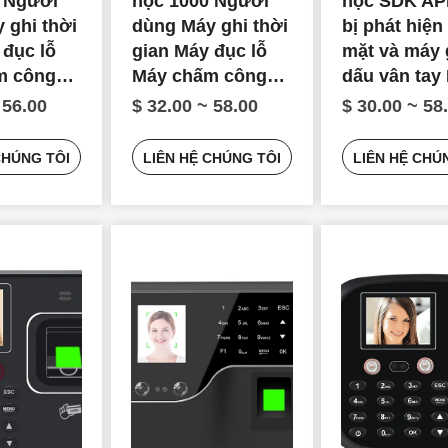
 Người
học 1000 Người
học SDK API
 ghi thời
dùng Máy ghi thời
bị phát hiệ
 đục lỗ
gian Máy đục lỗ
mặt và máy 
m công
Máy chấm công
dấu vân tay
 học
sinh trắc học
ghi hình th
 56.00
$ 32.00 ~ 58.00
$ 30.00 ~ 58
CHÚNG TÔI
LIÊN HỆ CHÚNG TÔI
LIÊN HỆ CHÚ