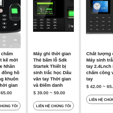
g chấm
Máy ghi thời gian
Chất lượng 
ết kế mới
Thẻ bấm lỗ Sdk
Máy sinh tr
ye Nhân
Startek Thiết bị
tay 2.4Lnch
 đồng hồ
sinh trắc học Dấu
chấm công 
ng khuôn
vân tay Thời gian
tay
thời gian
và Điểm danh
$ 42.00 ~ 65
 65.00
$ 39.00 ~ 59.00
LIÊN HỆ CHÚ
CHÚNG TÔI
LIÊN HỆ CHÚNG TÔI