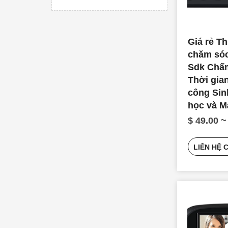
Giá rẻ Th
chăm sóc
Sdk Chấ
Thời gia
công Sin
học và M
tay Kiểm 
$ 49.00 ~
cập
LIÊN HỆ 